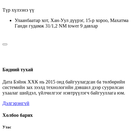
Түр хүлээнэ үү
Улаанбаатар хот, Хан-Уул дүүрэг, 15-р хороо, Махатма
Ганди гудамж 31/1,2 NM tower 9 давхар
Бидний тухай
Дата Бэйнк ХХК нь 2015 онд байгуулагдсан ба төлбөрийн
системийн зах зээлд технологийн дэвшил дээр суурилсан
ухаалаг шийдэл, үйлчилгээг нэвтрүүлэгч байгууллага юм.
Дэлгэрэнгүй
Холбоо барих
Утас