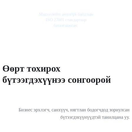
Мэдээллийн аюулгүй байдлын
ISO 27001 стандартаар
баталгаажсан.
Өөрт тохирох
бүтээгдэхүүнээ сонгоорой
Бизнес эрхлэгч, санхүүч, нягтлан бодогчдод зориулсан
бүтээгдэхүүнүүдтэй танилцана уу.