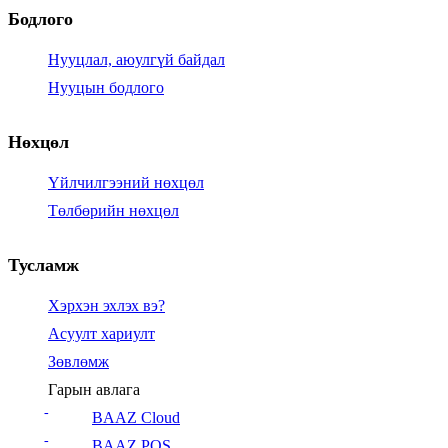
Бодлого
Нууцлал, аюулгүй байдал
Нууцын бодлого
Нөхцөл
Үйлчилгээний нөхцөл
Төлбөрийн нөхцөл
Тусламж
Хэрхэн эхлэх вэ?
Асуулт хариулт
Зөвлөмж
Гарын авлага
BAAZ Cloud
BAAZ POS