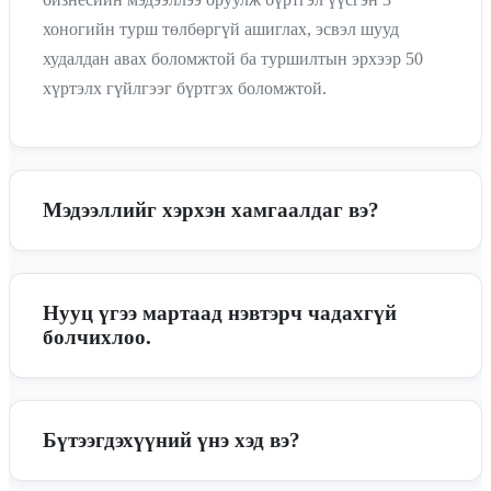
хоногийн турш төлбөргүй ашиглах, эсвэл шууд
худалдан авах боломжтой ба туршилтын эрхээр 50
хүртэлх гүйлгээг бүртгэх боломжтой.
Мэдээллийг хэрхэн хамгаалдаг вэ?
Baaz нь салбартаа төдийгүй дэлхийд хүлээн
зөвшөөрөгдсөн Geotrust компанийн SSL (Secure
Нууц үгээ мартаад нэвтэрч чадахгүй
Sockets Layer) сертификат болон ISO27001
болчихлоо.
стандарттайгаар ажилладаг тул таны мэдээллийг 24/7
хамгаалдаг.
Нэвтрэх хэсэгт "Нууц үг сэргээх" холбоосыг дарж
бүртгүүлсэн и-мэйл хаягаа оруулан тухайн хаягт
Бүтээгдэхүүний үнэ хэд вэ?
ирсэн холбоос дээр дарж шинэ нууц үг үүсгэх
боломжтой.