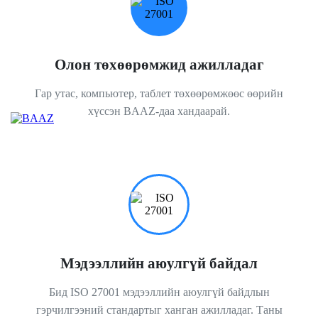
Олон төхөөрөмжид ажилладаг
Гар утас, компьютер, таблет төхөөрөмжөөс өөрийн
хүссэн BAAZ-даа хандаарай.
Мэдээллийн аюулгүй байдал
Бид ISO 27001 мэдээллийн аюулгүй байдлын
гэрчилгээний стандартыг ханган ажилладаг. Таны