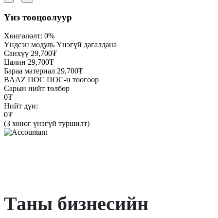
Үнэ тооцоолуур
Хөнгөлөлт:
0%
Үндсэн модуль
Үнэгүй дагалдана
Санхүү
29,700₮
Цалин
29,700₮
Бараа материал
29,700₮
BAAZ ПОС
ПОС-н тоогоор
Сарын нийт төлбөр
0₮
Нийт дүн:
0₮
(3 хоног үнэгүй туршилт)
Таны бизнесийн