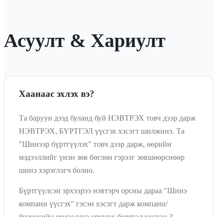
Асуулт & Хариулт
Хаанаас эхлэх вэ?
Та баруун дээд буланд буй НЭВТРЭХ товч дээр дарж
НЭВТРЭХ, БҮРТГЭЛ үүсгэх хэсэгт шилжинэ. Та
"Шинээр бүртгүүлэх" товч дээр дарж, өөрийн
мэдээллийг үнэн зөв бөглөн гэрээг зөвшөөрснөөр
шинэ хэрэглэгч болно.
Бүртгүүлсэн эрхээрээ нэвтэрч орсны дараа "Шинэ
компани үүсгэх" гэсэн хэсэгт дарж компани/
бизнесийн мэдээллээ оруулж бүртгэл үүсгэн 3