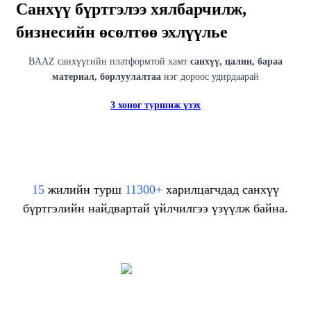
Санхүү бүртгэлээ хялбарчилж,
бизнесийн өсөлтөө
эхлүүлье
BAAZ санхүүгийн платформтой хамт
санхүү, цалин, бараа
материал, борлуулалтаа
нэг дороос удирдаарай
3 хоног туршиж үзэх
15
жилийн турш
11300+
харилцагчдад санхүү
бүртгэлийн найдвартай үйлчилгээ үзүүлж байна.