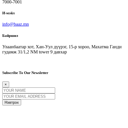
7000-7001
И-мэйл
info@baaz.mn
Байршил
Улаанбаатар хот, Хан-Уул дүүрэг, 15-р хороо, Махатма Ганди
гудамж 31/1,2 NM tower 9 давхар
Subscribe To Our Newsletter
×
Нэвтрэх